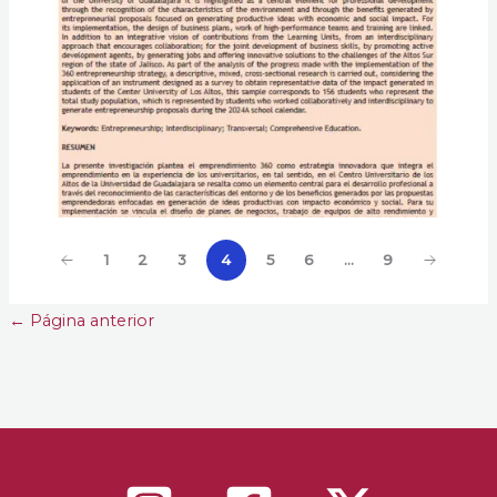
1
2
3
4
5
6
…
9
←
Página anterior