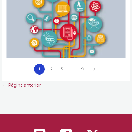
1
2
3
…
9
←
Página anterior