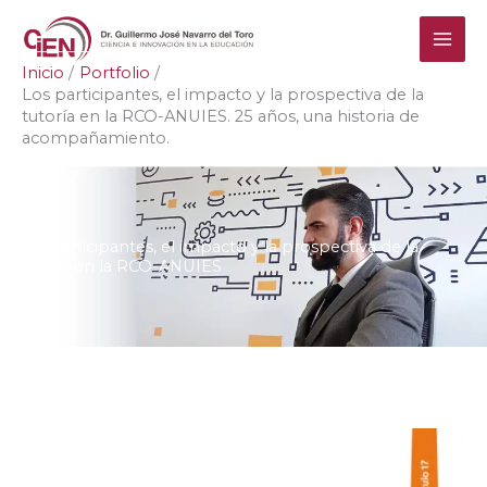
Ir
al
contenido
Inicio
Portfolio
Los participantes, el impacto y la prospectiva de la
tutoría en la RCO-ANUIES. 25 años, una historia de
acompañamiento.
Los participantes, el impacto y la prospectiva de la
tutoría en la RCO-ANUIES