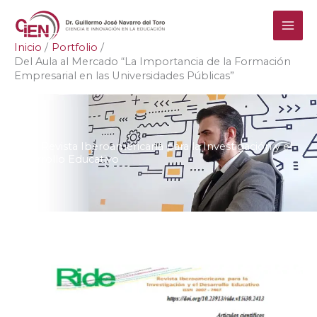
Ir
al
contenido
Inicio
Portfolio
Del Aula al Mercado “La Importancia de la Formación
Empresarial en las Universidades Públicas”
RIDE Revista Iberoamericana para la Investigación y el
Desarrollo Educativo