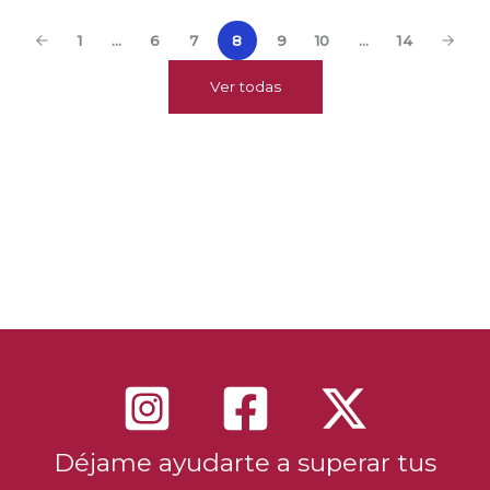
1
…
6
7
8
9
10
…
14
Ver todas
Vistas: 1239
Déjame ayudarte a superar tus